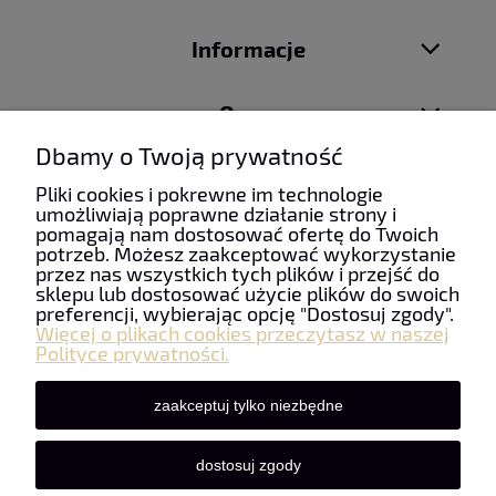
Informacje
O nas
Dbamy o Twoją prywatność
Pliki cookies i pokrewne im technologie
umożliwiają poprawne działanie strony i
pomagają nam dostosować ofertę do Twoich
Taniefirany24 | ul. Mydlarska 6, 34-100 Wadowice | NIP:
potrzeb. Możesz zaakceptować wykorzystanie
5512490085 | REGON: 122928733 | Email:
przez nas wszystkich tych plików i przejść do
firanypanczo@gmail.com
| Telefon:
+48 507 963 911
sklepu lub dostosować użycie plików do swoich
preferencji, wybierając opcję "Dostosuj zgody".
Więcej o plikach cookies przeczytasz w naszej
Polityce prywatności.
zaakceptuj tylko niezbędne
dostosuj zgody