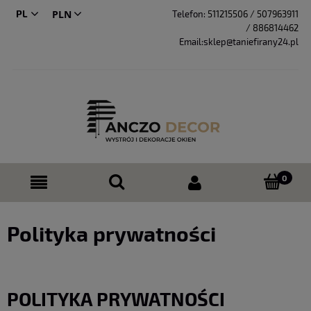
PL
Telefon:
511215506 / 507963911
/ 886814462
CS
Email:sklep@taniefirany24.pl
Polityka prywatności
POLITYKA PRYWATNOŚCI