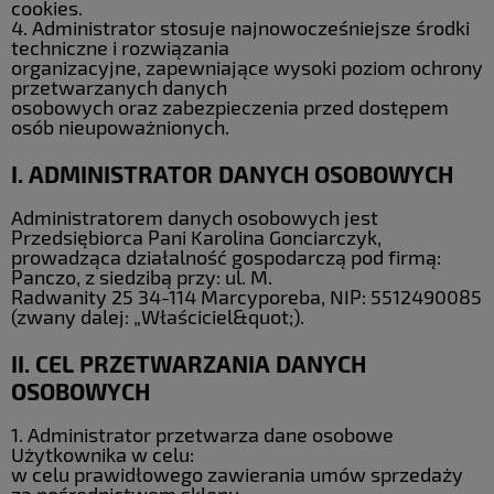
cookies.
4. Administrator stosuje najnowocześniejsze środki
techniczne i rozwiązania
organizacyjne, zapewniające wysoki poziom ochrony
przetwarzanych danych
osobowych oraz zabezpieczenia przed dostępem
osób nieupoważnionych.
I. ADMINISTRATOR DANYCH OSOBOWYCH
Administratorem danych osobowych jest
Przedsiębiorca Pani Karolina Gonciarczyk,
prowadząca działalność gospodarczą pod firmą:
Panczo, z siedzibą przy: ul. M.
Radwanity 25 34-114 Marcyporeba, NIP: 5512490085
(zwany dalej: „Właściciel&quot;).
II. CEL PRZETWARZANIA DANYCH
OSOBOWYCH
1. Administrator przetwarza dane osobowe
Użytkownika w celu:
w celu prawidłowego zawierania umów sprzedaży
za pośrednictwem sklepu