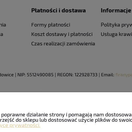
Płatności i dostawa
Informacje
nia
Formy płatności
Polityka pry
ta
Koszt dostawy i płatności
Usługa kraw
Czas realizacji zamówienia
adowice | NIP: 5512490085 | REGON: 122928733 | Email:
firany
ają poprawne działanie strony i pomagają nam dostosow
rzejść do sklepu lub dostosować użycie plików do swoich
tyce prywatności.