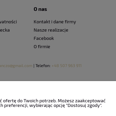
O nas
watności
Kontakt i dane firmy
iecka
Nasze realizacje
Facebook
O firmie
panczo@gmail.com
| Telefon:
+48 507 963 911
ać ofertę do Twoich potrzeb. Możesz zaakceptować
 preferencji, wybierając opcję "Dostosuj zgody".