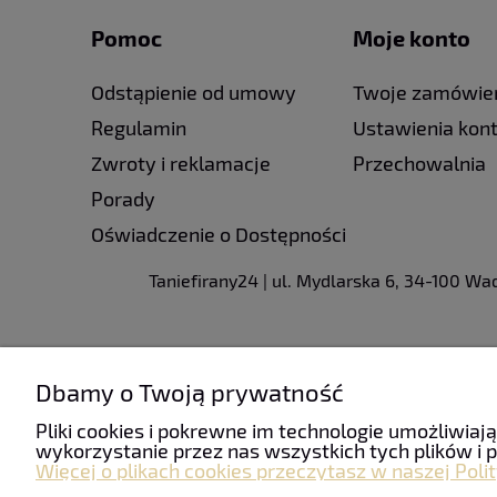
Pomoc
Moje konto
Odstąpienie od umowy
Twoje zamówie
Regulamin
Ustawienia kon
Zwroty i reklamacje
Przechowalnia
Porady
Oświadczenie o Dostępności
Taniefirany24 | ul. Mydlarska 6, 34-100 W
Dbamy o Twoją prywatność
Pliki cookies i pokrewne im technologie umożliwi
wykorzystanie przez nas wszystkich tych plików i p
Więcej o plikach cookies przeczytasz w naszej Poli