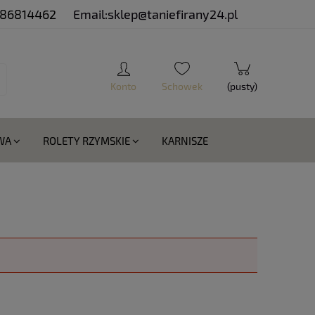
 886814462
Email:sklep@taniefirany24.pl
(pusty)
WA
ROLETY RZYMSKIE
KARNISZE