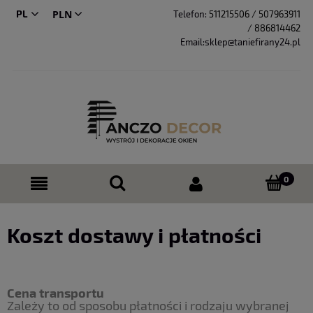
PL
Telefon:
511215506 / 507963911
/ 886814462
CS
Email:sklep@taniefirany24.pl
Koszt dostawy i płatności
Cena transportu
Zależy to od sposobu płatności i rodzaju wybranej