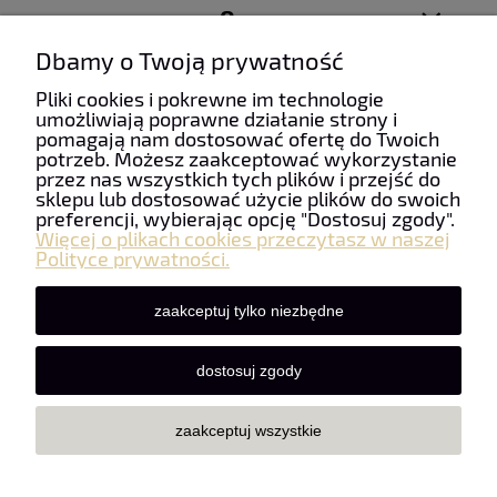
O nas
Dbamy o Twoją prywatność
Pliki cookies i pokrewne im technologie
umożliwiają poprawne działanie strony i
pomagają nam dostosować ofertę do Twoich
Taniefirany24 | ul. Mydlarska 6, 34-100 Wadowice | NIP:
potrzeb. Możesz zaakceptować wykorzystanie
5512490085 | REGON: 122928733 | Email:
przez nas wszystkich tych plików i przejść do
firanypanczo@gmail.com
| Telefon:
+48 507 963 911
sklepu lub dostosować użycie plików do swoich
preferencji, wybierając opcję "Dostosuj zgody".
Więcej o plikach cookies przeczytasz w naszej
Polityce prywatności.
zaakceptuj tylko niezbędne
dostosuj zgody
zaakceptuj wszystkie
pokaż pełną wersję strony