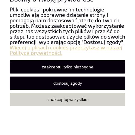
Pliki cookies i pokrewne im technologie
umożliwiają poprawne działanie strony i
pomagają nam dostosować ofertę do Twoich
potrzeb. Możesz zaakceptować wykorzystanie
przez nas wszystkich tych plików i przejść do
sklepu lub dostosować użycie plików do swoich
preferencji, wybierając opcję "Dostosuj zgody".
Więcej o plikach cookies przeczytasz w naszej
Polityce prywatności.
zaakceptuj tylko niezbędne
dostosuj zgody
Firana JODEŁKA BŁYSZCZĄCA OFF WHITE wys: 300 cm Na
Metry
zaakceptuj wszystkie
18,80 zł
do koszyka