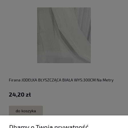
Firana JODEŁKA BŁYSZCZĄCA BIAŁA WYS:300CM Na Metry
24,20 zł
do koszyka
Dbamy o Twoją prywatność