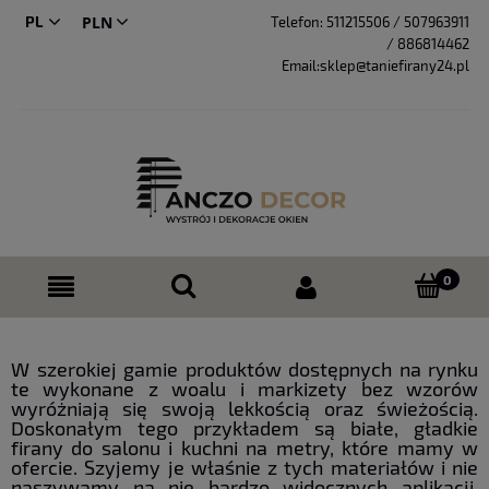
PL
Telefon:
511215506 / 507963911
/ 886814462
CS
Email:sklep@taniefirany24.pl
W szerokiej gamie produktów dostępnych na rynku
te wykonane z woalu i markizety bez wzorów
wyróżniają się swoją lekkością oraz świeżością.
Doskonałym tego przykładem są białe, gładkie
firany do salonu i kuchni na metry, które mamy w
ofercie. Szyjemy je właśnie z tych materiałów i nie
naszywamy na nie bardzo widocznych aplikacji.