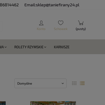
 886814462
Email:sklep@taniefirany24.pl
(pusty)
WA
ROLETY RZYMSKIE
KARNISZE