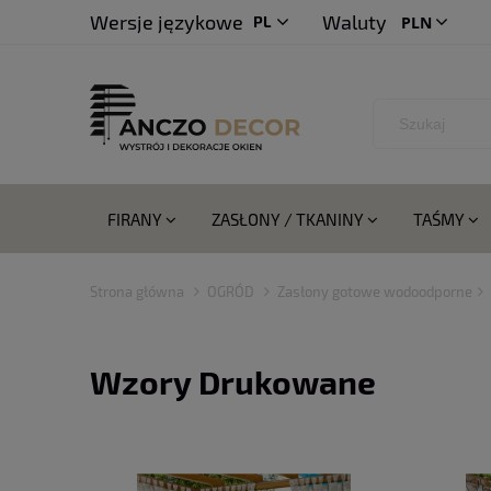
Wersje językowe
Waluty
PL
CS
FIRANY
ZASŁONY / TKANINY
TAŚMY
Strona główna
OGRÓD
Zasłony gotowe wodoodporne
Wzory Drukowane