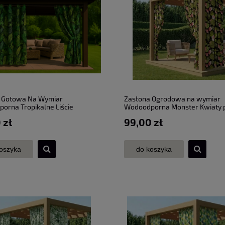
 Gotowa Na Wymiar
Zasłona Ogrodowa na wymiar
orna Tropikalne Liście
Wodoodporna Monster Kwiaty p
i taśma szer. 155 cm
taśma szer. 155 cm
 zł
99,00 zł
oszyka
do koszyka