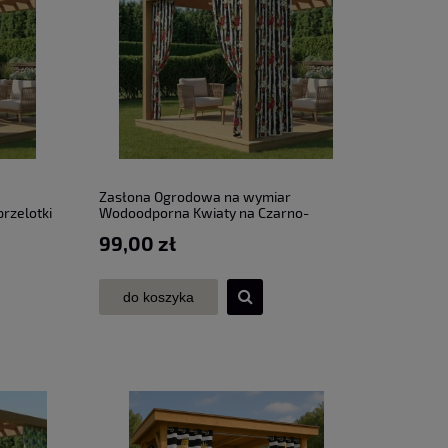
Zasłona Ogrodowa na wymiar
rzelotki
Wodoodporna Kwiaty na Czarno-
Białych Pasach przelotki taśma szer.
99,00 zł
155 cm
do koszyka