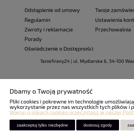
Odstąpienie od umowy
Twoje zamówie
Regulamin
Ustawienia kon
Zwroty i reklamacje
Przechowalnia
Porady
Oświadczenie o Dostępności
Taniefirany24 | ul. Mydlarska 6, 34-100 W
Dbamy o Twoją prywatność
Pliki cookies i pokrewne im technologie umożliwi
wykorzystanie przez nas wszystkich tych plików i p
Więcej o plikach cookies przeczytasz w naszej Poli
zaakceptuj tylko niezbędne
dostosuj zgody
zaa