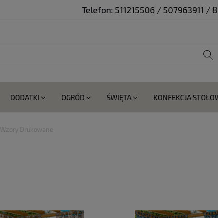
Telefon:
511215506 / 507963911 /
DODATKI
OGRÓD
ŚWIĘTA
KONFEKCJA STOŁO
Wzory Drukowane