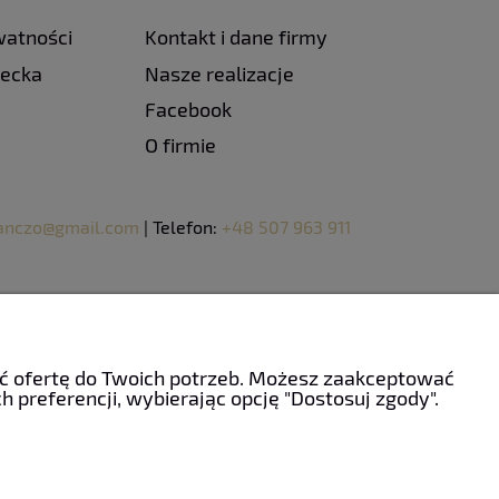
watności
Kontakt i dane firmy
iecka
Nasze realizacje
Facebook
O firmie
panczo@gmail.com
| Telefon:
+48 507 963 911
ać ofertę do Twoich potrzeb. Możesz zaakceptować
 preferencji, wybierając opcję "Dostosuj zgody".