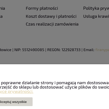
nia
Formy płatności
Polityka pry
ta
Koszt dostawy i płatności
Usługa kraw
Czas realizacji zamówienia
adowice | NIP: 5512490085 | REGON: 122928733 | Email:
firany
ają poprawne działanie strony i pomagają nam dostosow
rzejść do sklepu lub dostosować użycie plików do swoich
tyce prywatności.
kceptuj wszystkie