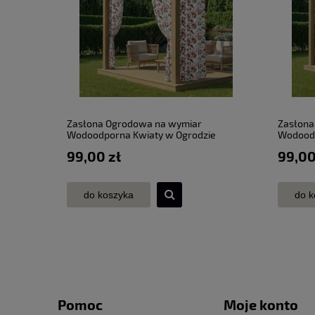
Zasłona Ogrodowa na wymiar
Zasłona
Wodoodporna Kwiaty w Ogrodzie
Wodoodp
przelotki taśma szer. 155 cm
przelotk
99,00 zł
99,00
do koszyka
do k
Pomoc
Moje konto