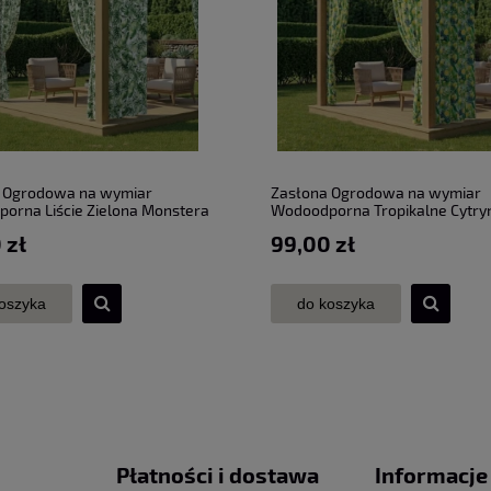
 Ogrodowa na wymiar
Zasłona Ogrodowa na wymiar
orna Liście Zielona Monstera
Wodoodporna Tropikalne Cytry
i taśma szer. 155 cm
przelotki taśma szer. 155 cm
 zł
99,00 zł
oszyka
do koszyka
Płatności i dostawa
Informacje