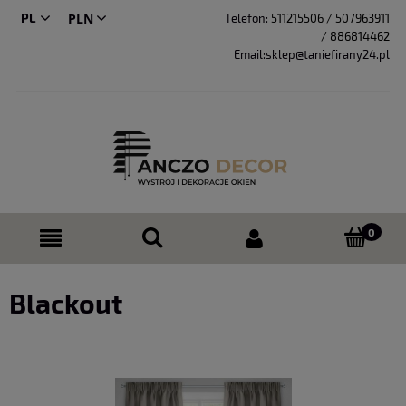
PL
Telefon:
511215506 / 507963911
/ 886814462
CS
Email:sklep@taniefirany24.pl
Blackout