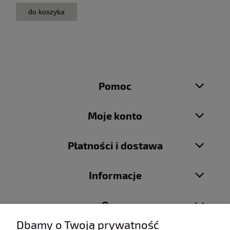
do koszyka
Pomoc
Moje konto
Płatności i dostawa
Informacje
O nas
Dbamy o Twoją prywatność