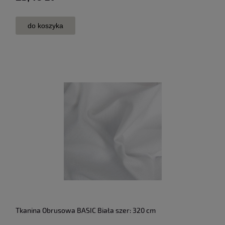
do koszyka
Tkanina Obrusowa BASIC Biała szer: 320 cm