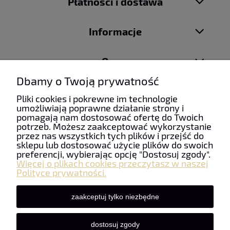
Płatności i dostawa
Informacje
O nas
Dbamy o Twoją prywatność
Pliki cookies i pokrewne im technologie
umożliwiają poprawne działanie strony i
pomagają nam dostosować ofertę do Twoich
Taniefirany24 | ul. Mydlarska 6, 34-100 Wadowice | NIP:
potrzeb. Możesz zaakceptować wykorzystanie
5512490085 | REGON: 122928733 | Email:
przez nas wszystkich tych plików i przejść do
firanypanczo@gmail.com
| Telefon:
+48 507 963 911
sklepu lub dostosować użycie plików do swoich
preferencji, wybierając opcję "Dostosuj zgody".
Więcej o plikach cookies przeczytasz w naszej
Polityce prywatności.
zaakceptuj tylko niezbędne
dostosuj zgody