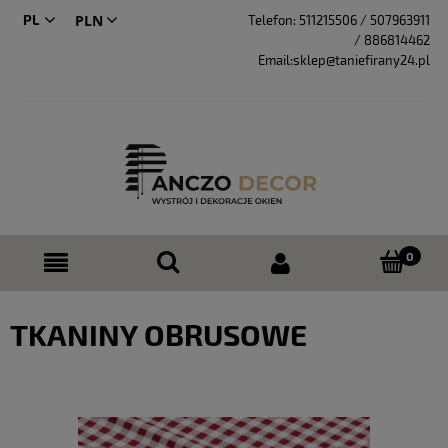
PL
Telefon:
511215506 / 507963911
/ 886814462
CS
Email:sklep@taniefirany24.pl
TKANINY OBRUSOWE