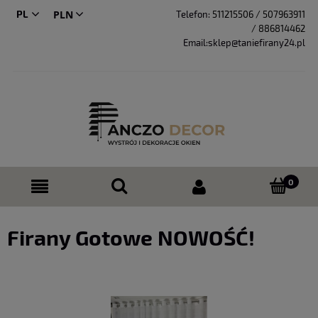
PL
Telefon:
511215506 / 507963911
/ 886814462
CS
Email:sklep@taniefirany24.pl
Firany Gotowe NOWOŚĆ!