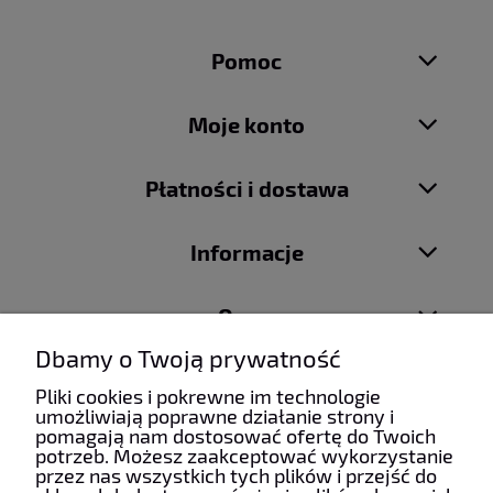
Pomoc
Moje konto
Płatności i dostawa
Informacje
O nas
Dbamy o Twoją prywatność
Pliki cookies i pokrewne im technologie
umożliwiają poprawne działanie strony i
pomagają nam dostosować ofertę do Twoich
Taniefirany24 | ul. Mydlarska 6, 34-100 Wadowice | NIP:
potrzeb. Możesz zaakceptować wykorzystanie
5512490085 | REGON: 122928733 | Email:
przez nas wszystkich tych plików i przejść do
firanypanczo@gmail.com
| Telefon:
+48 507 963 911