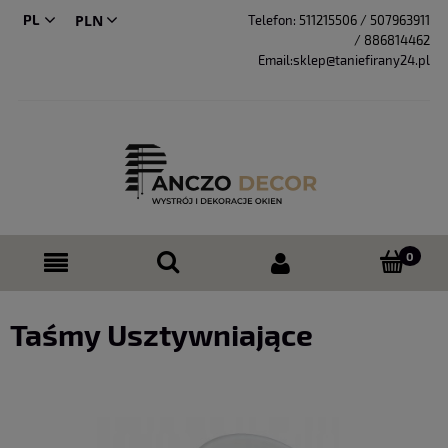
PL
Telefon:
511215506 / 507963911
/ 886814462
CS
Email:sklep@taniefirany24.pl
Taśmy Usztywniające