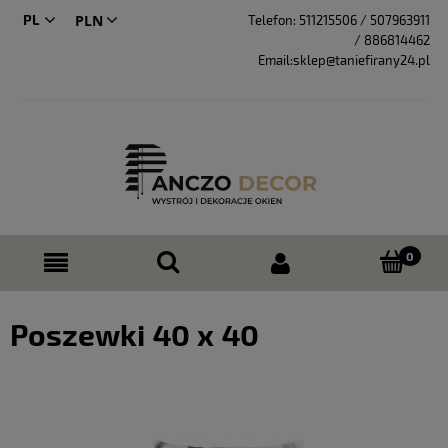
PL
Telefon:
511215506 / 507963911
/ 886814462
CS
Email:sklep@taniefirany24.pl
Poszewki 40 x 40