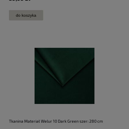
do koszyka
Tkanina Materiał Welur 10 Dark Green szer: 280 cm