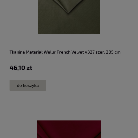
Tkanina Materiał Welur French Velvet V327 szer: 285 cm
46,10 zł
do koszyka