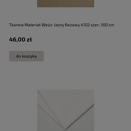
Tkanina Materiał Welur Jasny Beżowy 4102 szer: 300 cm
46,00 zł
do koszyka