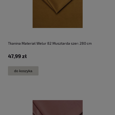
Tkanina Materiał Welur 82 Musztarda szer: 280 cm
47,99 zł
do koszyka