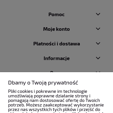
Pomoc
Moje konto
Płatności i dostawa
Informacje
O nas
Dbamy o Twoją prywatność
Pliki cookies i pokrewne im technologie
umożliwiają poprawne działanie strony i
pomagają nam dostosować ofertę do Twoich
Taniefirany24 | ul. Mydlarska 6, 34-100 Wadowice | NIP:
potrzeb. Możesz zaakceptować wykorzystanie
5512490085 | REGON: 122928733 | Email:
przez nas wszystkich tych plików i przejść do
firanypanczo@gmail.com
| Telefon:
+48 507 963 911