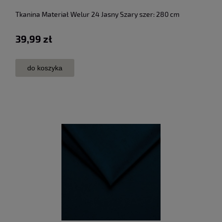
Tkanina Materiał Welur 24 Jasny Szary szer: 280 cm
39,99 zł
do koszyka