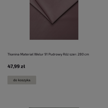
Tkanina Materiał Welur 91 Pudrowy Róż szer: 280 cm
47,99 zł
do koszyka