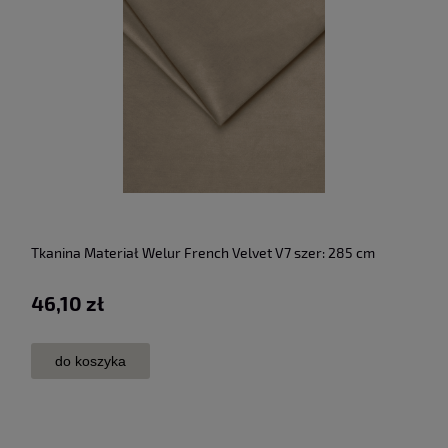
Tkanina Materiał Welur French Velvet V7 szer: 285 cm
46,10 zł
do koszyka