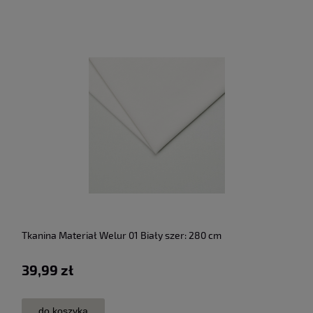
Tkanina Materiał Welur 01 Biały szer: 280 cm
39,99 zł
do koszyka