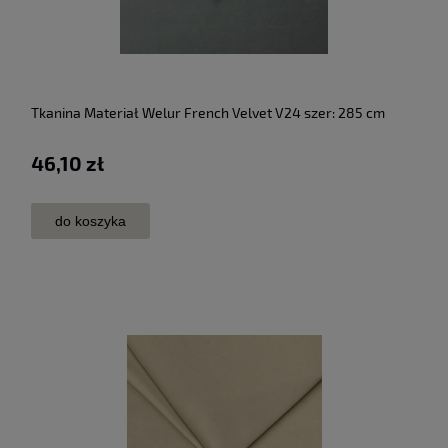
Tkanina Materiał Welur French Velvet V24 szer: 285 cm
46,10 zł
do koszyka