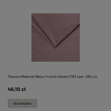
Tkanina Materiał Welur French Velvet V782 szer: 285 cm
46,10 zł
do koszyka