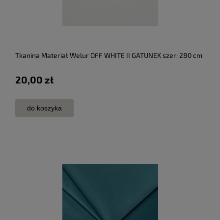
Tkanina Materiał Welur OFF WHITE II GATUNEK szer: 280 cm
20,00 zł
do koszyka