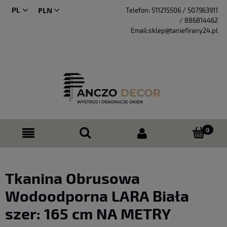
PL
Telefon:
511215506 / 507963911
/ 886814462
CS
Email:sklep@taniefirany24.pl
Tkanina Obrusowa
Wodoodporna LARA Biała
szer: 165 cm NA METRY