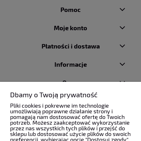
Pomoc
Moje konto
Płatności i dostawa
Informacje
O nas
Dbamy o Twoją prywatność
Pliki cookies i pokrewne im technologie
umożliwiają poprawne działanie strony i
pomagają nam dostosować ofertę do Twoich
Taniefirany24 | ul. Mydlarska 6, 34-100 Wadowice | NIP:
potrzeb. Możesz zaakceptować wykorzystanie
5512490085 | REGON: 122928733 | Email:
przez nas wszystkich tych plików i przejść do
firanypanczo@gmail.com
| Telefon:
+48 507 963 911
sklepu lub dostosować użycie plików do swoich
preferencji, wybierając opcję "Dostosuj zgody".