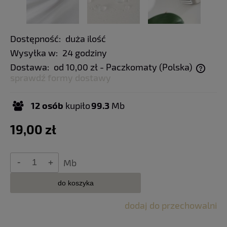
Dostępność:
duża ilość
Wysyłka w:
24 godziny
Dostawa:
od 10,00 zł
- Paczkomaty
(Polska)
sprawdź formy dostawy
Cena nie zawiera ewentualnych kosztów płatności
12
osób
kupiło
99.3
Mb
19,00 zł
Mb
do koszyka
dodaj do przechowalni