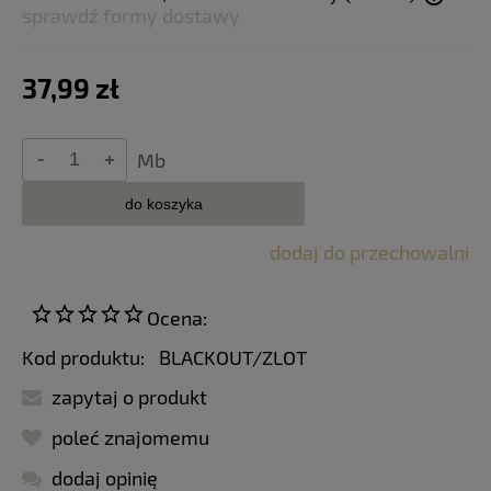
sprawdź formy dostawy
Cena nie zawiera ewentualnych kosztów płatności
37,99 zł
Mb
do koszyka
dodaj do przechowalni
Ocena:
Kod produktu:
BLACKOUT/ZLOT
zapytaj o produkt
poleć znajomemu
dodaj opinię