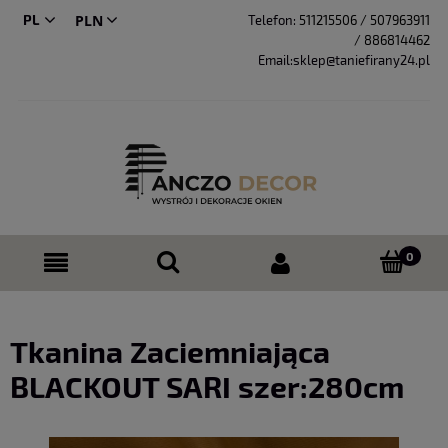
PL
Telefon:
511215506 / 507963911
/ 886814462
CS
Email:sklep@taniefirany24.pl
Tkanina Zaciemniająca
BLACKOUT SARI szer:280cm