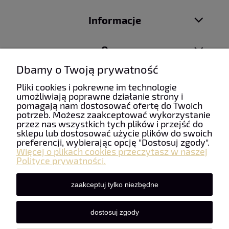
Informacje
O nas
Dbamy o Twoją prywatność
Pliki cookies i pokrewne im technologie
umożliwiają poprawne działanie strony i
pomagają nam dostosować ofertę do Twoich
Taniefirany24 | ul. Mydlarska 6, 34-100 Wadowice | NIP:
potrzeb. Możesz zaakceptować wykorzystanie
5512490085 | REGON: 122928733 | Email:
przez nas wszystkich tych plików i przejść do
firanypanczo@gmail.com
| Telefon:
+48 507 963 911
sklepu lub dostosować użycie plików do swoich
preferencji, wybierając opcję "Dostosuj zgody".
Więcej o plikach cookies przeczytasz w naszej
Polityce prywatności.
zaakceptuj tylko niezbędne
dostosuj zgody