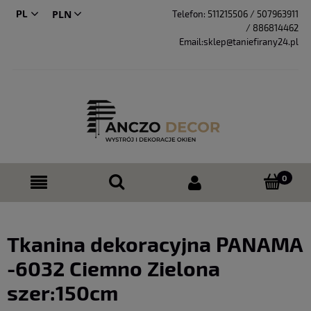
PL
Telefon:
511215506 / 507963911
/ 886814462
CS
Email:sklep@taniefirany24.pl
Tkanina dekoracyjna PANAMA
-6032 Ciemno Zielona
szer:150cm