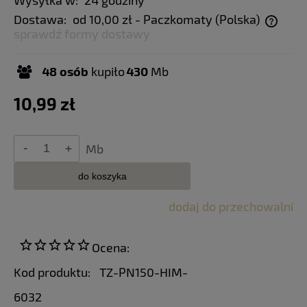
Wysyłka w:
24 godziny
Dostawa:
od 10,00 zł
- Paczkomaty
(Polska)
sprawdź formy dostawy
Cena nie zawiera ewentualnych kosztów płatności
48
osób
kupiło
430
Mb
10,99 zł
Mb
do koszyka
dodaj do przechowalni
Ocena:
Kod produktu:
TZ-PN150-HIM-
6032